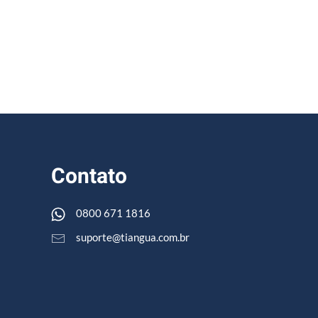
Contato
0800 671 1816
suporte@tiangua.com.br