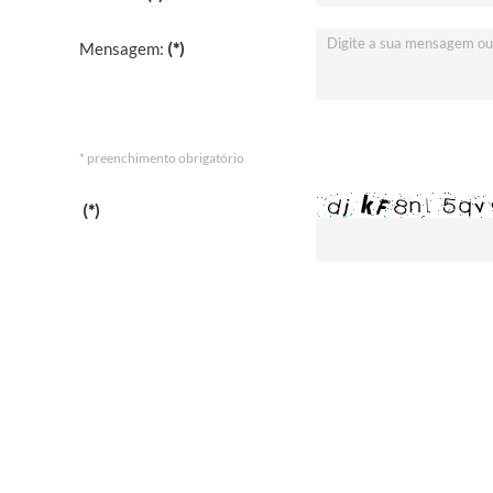
Mensagem:
(*)
* preenchimento obrigatório
(*)